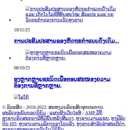
18/11/25
ການປະສົມປະສານຂອງຫັດຖະກຳແບບດັ້ງເດີມ...
08/10/25
ທຸງຫຼາກຫຼາຍຊະນິດເພື່ອຕອບສະໜອງຄວາມ
ຕ້ອງການທີ່ຫຼາກຫຼາຍ.
© ລິຂະສິດ - 2010-2022: ສະຫງວນລິຂະສິດທຸກປະການ.
ຜະລິດຕະພັນຍອດນິຍົມ
-
ແຜນຜັງເວັບໄຊທ໌
-
AMP ມືຖື
ທຸງຊາດອົດສະຕຣາລີທີ່ມີພື້ນຫລັງສີແດງ
,
ທຸງຊາດມາເລເຊຍ
,
ທຸງຟີລິບ
ປິນ HD
,
ທຸງຊາດອາເມລິກາຂອງໂຮນລັງ
,
ທຸງຊາດສຳລັບອຳສະເຕີດຳ
,
ທຸງຊາດສາທາລະນະລັດໂດມິນິກັນ
,