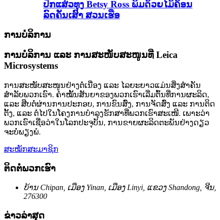
ປັກແສ່ວທຸງ Betsy Ross ພິມດ້ວຍໄມ້ຄ້ອນ
ລົດຄັນເສົາ ສວນເຮືອ
ການບໍລິການ
ການບໍລິການ ແລະ ການສະໜັບສະໜູນທີ່ Leica
Microsystems
ການສະໜັບສະໜູນຢ່າງຕໍ່ເນື່ອງ ແລະ ໄລຍະຍາວແມ່ນສິ່ງສຳຄັນ
ສຳລັບພວກເຮົາ. ຄຳໝັ້ນສັນຍາຂອງພວກເຮົາເລີ່ມຕົ້ນທີ່ການຜະລິດ,
ແລະ ສືບຕໍ່ຜ່ານການປະກອບ, ການຂົນສົ່ງ, ການຈັດສົ່ງ ແລະ ການຕິດ
ຕັ້ງ, ແລະ ຕໍ່ໄປໃນໂຄງການບຳລຸງຮັກສາທີ່ພວກເຮົາສະເໜີ. ເພາະວ່າ
ພວກເຮົາເຊື່ອວ່າໃນໂລກປະຈຸບັນ, ການຂາຍຜະລິດຕະພັນຢ່າງດຽວ
ຈະບໍ່ພຽງພໍ.
ສະໝັກສະມາຊິກ
ຕິດຕໍ່ພວກເຮົາ
ບ້ານ Chipan, ເມືອງ Yinan, ເມືອງ Linyi, ແຂວງ Shandong, ຈີນ,
276300
ຂ່າວລ່າສຸດ