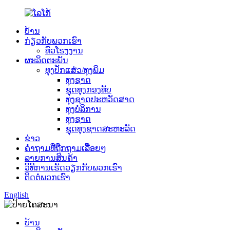
ບ້ານ
ກ່ຽວກັບພວກເຮົາ
ທົວໂຮງງານ
ຜະລິດຕະພັນ
ທຸງປັກແສ່ວ/ທຸງພິມ
ທຸງຊາດ
ຊຸດທຸງກອງທັບ
ທຸງຊາດປະຫວັດສາດ
ທຸງບໍລິການ
ທຸງຊາດ
ຊຸດທຸງຊາດສະຫະລັດ
ຂ່າວ
ຄຳຖາມທີ່ຖືກຖາມເລື້ອຍໆ
ລາຍການສິນຄ້າ
ວິທີການເຮັດວຽກກັບພວກເຮົາ
ຕິດຕໍ່ພວກເຮົາ
English
ບ້ານ