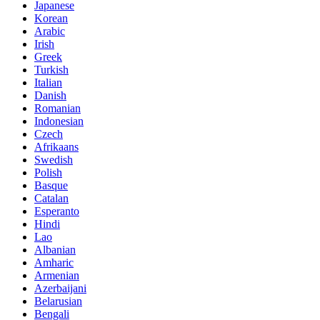
Japanese
Korean
Arabic
Irish
Greek
Turkish
Italian
Danish
Romanian
Indonesian
Czech
Afrikaans
Swedish
Polish
Basque
Catalan
Esperanto
Hindi
Lao
Albanian
Amharic
Armenian
Azerbaijani
Belarusian
Bengali