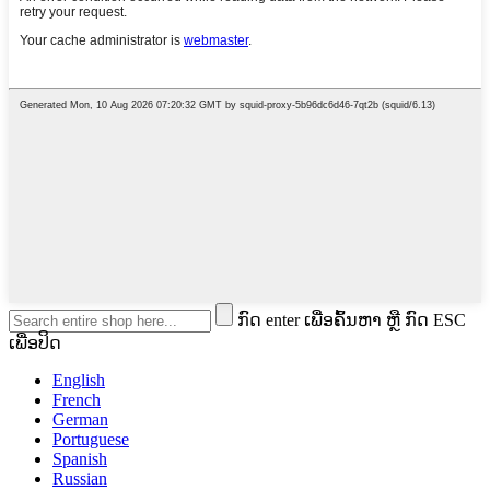
ກົດ enter ເພື່ອຄົ້ນຫາ ຫຼື ກົດ ESC
ເພື່ອປິດ
English
French
German
Portuguese
Spanish
Russian