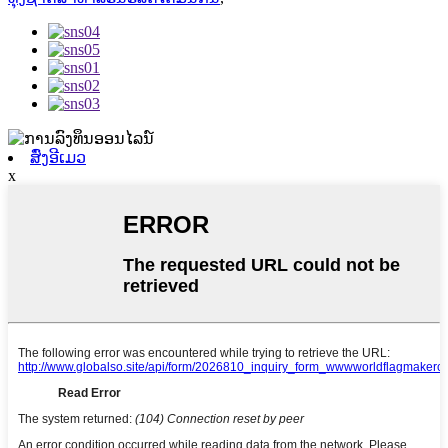
ສົ່ງອີເມວ
x