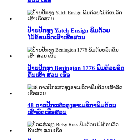
ສວນ ເຮືອ
ປ້າຍປັກທຸງ Yatch Ensign ພິມດ້ວຍ
ໄມ້ຄ້ອນລົດເສົາເຮືອສວນ
ປ້າຍປັກທຸງ Benington 1776 ພິມດ້ວຍລົດ
ຄັນເສົາ ສວນ ເຮືອ
48 ດາວປັກແສ່ວທຸງອາເມລິກາພິມດ້ວຍ
ເສົາລົດເຮືອສວນ