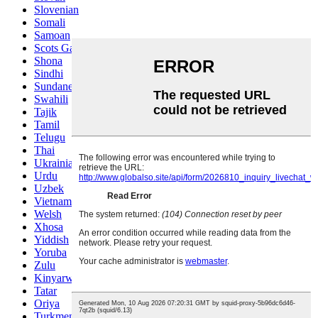
Slovenian
Somali
Samoan
Scots Gaelic
Shona
Sindhi
Sundanese
Swahili
Tajik
Tamil
Telugu
Thai
Ukrainian
Urdu
Uzbek
Vietnamese
Welsh
Xhosa
Yiddish
Yoruba
Zulu
Kinyarwanda
Tatar
Oriya
Turkmen