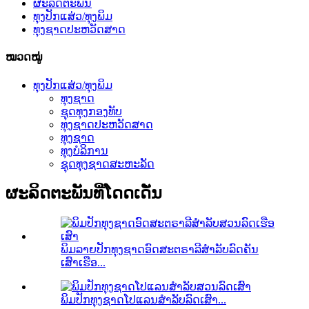
ຜະລິດຕະພັນ
ທຸງປັກແສ່ວ/ທຸງພິມ
ທຸງຊາດປະຫວັດສາດ
ໝວດໝູ່
ທຸງປັກແສ່ວ/ທຸງພິມ
ທຸງຊາດ
ຊຸດທຸງກອງທັບ
ທຸງຊາດປະຫວັດສາດ
ທຸງຊາດ
ທຸງບໍລິການ
ຊຸດທຸງຊາດສະຫະລັດ
ຜະລິດຕະພັນທີ່ໂດດເດັ່ນ
ພິມລາຍປັກທຸງຊາດອົດສະຕຣາລີສຳລັບລົດຄັນ
ເສົາເຮືອ...
ພິມປັກທຸງຊາດໂປແລນສຳລັບລົດເສົາ...