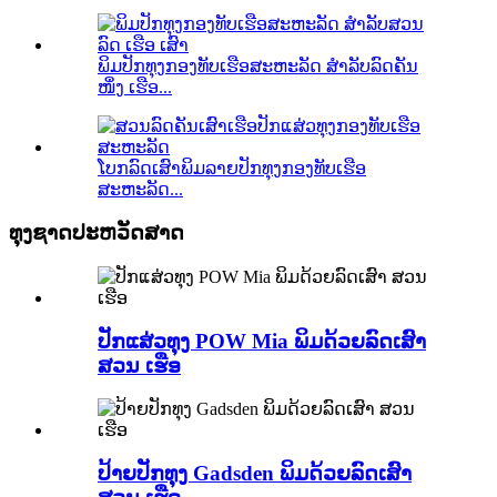
ພິມປັກທຸງກອງທັບເຮືອສະຫະລັດ ສຳລັບລົດຄັນ
ໜຶ່ງ ເຮືອ...
ໂບກລົດເສົາພິມລາຍປັກທຸງກອງທັບເຮືອ
ສະຫະລັດ...
ທຸງຊາດປະຫວັດສາດ
ປັກແສ່ວທຸງ POW Mia ພິມດ້ວຍລົດເສົາ
ສວນ ເຮືອ
ປ້າຍປັກທຸງ Gadsden ພິມດ້ວຍລົດເສົາ