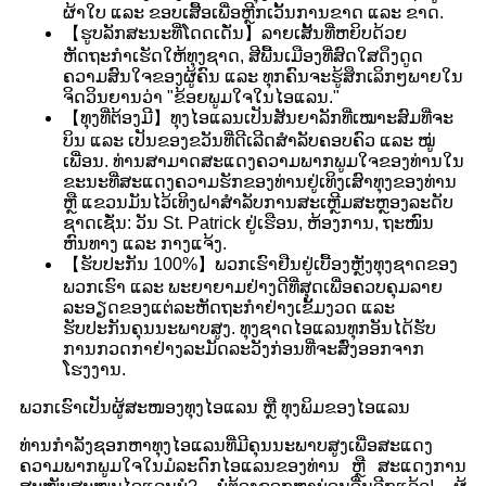
ຜ້າໃບ ແລະ ຂອບເສື້ອເພື່ອຫຼີກເວັ້ນການຂາດ ແລະ ຂາດ.
【ຮູບລັກສະນະທີ່ໂດດເດັ່ນ】ລາຍເສັ້ນທີ່ຫຍິບດ້ວຍ
ຫັດຖະກຳເຮັດໃຫ້ທຸງຊາດ, ສີພື້ນເມືອງທີ່ສົດໃສດຶງດູດ
ຄວາມສົນໃຈຂອງຜູ້ຄົນ ແລະ ທຸກຄົນຈະຮູ້ສຶກເລິກໆພາຍໃນ
ຈິດວິນຍານວ່າ "ຂ້ອຍພູມໃຈໃນໄອແລນ."
【ທຸງທີ່ຕ້ອງມີ】ທຸງໄອແລນເປັນສັນຍາລັກທີ່ເໝາະສົມທີ່ຈະ
ບິນ ແລະ ເປັນຂອງຂວັນທີ່ດີເລີດສຳລັບຄອບຄົວ ແລະ ໝູ່
ເພື່ອນ. ທ່ານສາມາດສະແດງຄວາມພາກພູມໃຈຂອງທ່ານໃນ
ຂະນະທີ່ສະແດງຄວາມຮັກຂອງທ່ານຢູ່ເທິງເສົາທຸງຂອງທ່ານ
ຫຼື ແຂວນມັນໄວ້ເທິງຝາສຳລັບການສະເຫຼີມສະຫຼອງລະດັບ
ຊາດເຊັ່ນ: ວັນ St. Patrick ຢູ່ເຮືອນ, ຫ້ອງການ, ຖະໜົນ
ຫົນທາງ ແລະ ກາງແຈ້ງ.
【ຮັບປະກັນ 100%】ພວກເຮົາຢືນຢູ່ເບື້ອງຫຼັງທຸງຊາດຂອງ
ພວກເຮົາ ແລະ ພະຍາຍາມຢ່າງດີທີ່ສຸດເພື່ອຄວບຄຸມລາຍ
ລະອຽດຂອງແຕ່ລະຫັດຖະກຳຢ່າງເຂັ້ມງວດ ແລະ
ຮັບປະກັນຄຸນນະພາບສູງ. ທຸງຊາດໄອແລນທຸກອັນໄດ້ຮັບ
ການກວດກາຢ່າງລະມັດລະວັງກ່ອນທີ່ຈະສົ່ງອອກຈາກ
ໂຮງງານ.
ພວກເຮົາເປັນຜູ້ສະໜອງທຸງໄອແລນ ຫຼື ທຸງພິມຂອງໄອແລນ
ທ່ານກຳລັງຊອກຫາທຸງໄອແລນທີ່ມີຄຸນນະພາບສູງເພື່ອສະແດງ
ຄວາມພາກພູມໃຈໃນມໍລະດົກໄອແລນຂອງທ່ານ ຫຼື ສະແດງການ