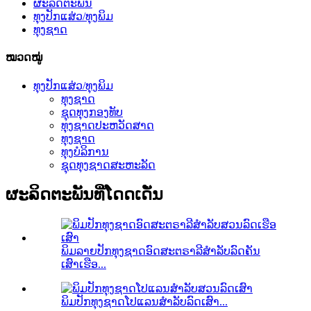
ຜະລິດຕະພັນ
ທຸງປັກແສ່ວ/ທຸງພິມ
ທຸງຊາດ
ໝວດໝູ່
ທຸງປັກແສ່ວ/ທຸງພິມ
ທຸງຊາດ
ຊຸດທຸງກອງທັບ
ທຸງຊາດປະຫວັດສາດ
ທຸງຊາດ
ທຸງບໍລິການ
ຊຸດທຸງຊາດສະຫະລັດ
ຜະລິດຕະພັນທີ່ໂດດເດັ່ນ
ພິມລາຍປັກທຸງຊາດອົດສະຕຣາລີສຳລັບລົດຄັນ
ເສົາເຮືອ...
ພິມປັກທຸງຊາດໂປແລນສຳລັບລົດເສົາ...