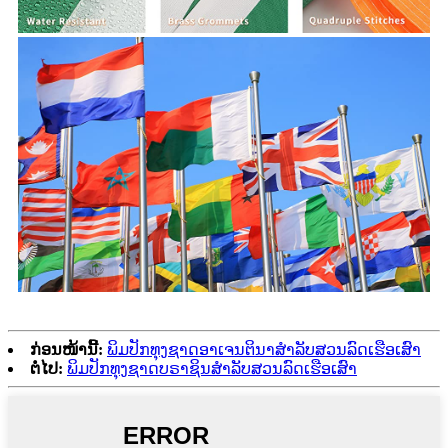
ກ່ອນໜ້ານີ້:
ພິມປັກທຸງຊາດອາເຈນຕິນາສຳລັບສວນລົດເຮືອເສົາ
ຕໍ່ໄປ:
ພິມປັກທຸງຊາດບຣາຊິນສຳລັບສວນລົດເຮືອເສົາ