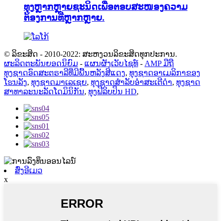
ທຸງຫຼາກຫຼາຍຊະນິດເພື່ອຕອບສະໜອງຄວາມ
ຕ້ອງການທີ່ຫຼາກຫຼາຍ.
© ລິຂະສິດ - 2010-2022: ສະຫງວນລິຂະສິດທຸກປະການ.
ຜະລິດຕະພັນຍອດນິຍົມ
-
ແຜນຜັງເວັບໄຊທ໌
-
AMP ມືຖື
ທຸງຊາດອົດສະຕຣາລີທີ່ມີພື້ນຫລັງສີແດງ
,
ທຸງຊາດອາເມລິກາຂອງ
ໂຮນລັງ
,
ທຸງຊາດມາເລເຊຍ
,
ທຸງຊາດສຳລັບອຳສະເຕີດຳ
,
ທຸງຊາດ
ສາທາລະນະລັດໂດມິນິກັນ
,
ທຸງຟີລິບປິນ HD
,
ສົ່ງອີເມວ
x