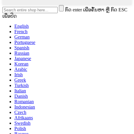
ກົດ enter ເພື່ອຄົ້ນຫາ ຫຼື ກົດ ESC
ເພື່ອປິດ
English
French
German
Portuguese
Spanish
Russian
Japanese
Korean
Arabic
Irish
Greek
Turkish
Italian
Danish
Romanian
Indonesian
Czech
Afrikaans
Swedish
Polish
Basque