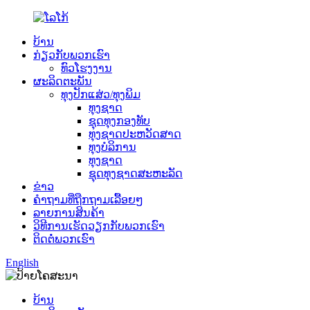
ບ້ານ
ກ່ຽວກັບພວກເຮົາ
ທົວໂຮງງານ
ຜະລິດຕະພັນ
ທຸງປັກແສ່ວ/ທຸງພິມ
ທຸງຊາດ
ຊຸດທຸງກອງທັບ
ທຸງຊາດປະຫວັດສາດ
ທຸງບໍລິການ
ທຸງຊາດ
ຊຸດທຸງຊາດສະຫະລັດ
ຂ່າວ
ຄຳຖາມທີ່ຖືກຖາມເລື້ອຍໆ
ລາຍການສິນຄ້າ
ວິທີການເຮັດວຽກກັບພວກເຮົາ
ຕິດຕໍ່ພວກເຮົາ
English
ບ້ານ