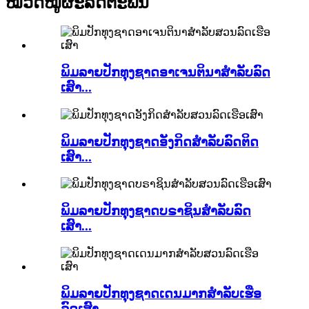
ໝວດໝູ່ຜະລິດຕະພັນ
ພິມລາຍປັກທຸງຊາດອາເຈນຕິນາສຳລັບລົດ
ເສົາ...
ພິມລາຍປັກທຸງຊາດອັງກິດສຳລັບລົດຕິດ
ເສົາ...
ພິມລາຍປັກທຸງຊາດບຣາຊິນສຳລັບລົດ
ເສົາ...
ພິມລາຍປັກທຸງຊາດເດນມາກສຳລັບເຮືອ
ລົດເສົາ...