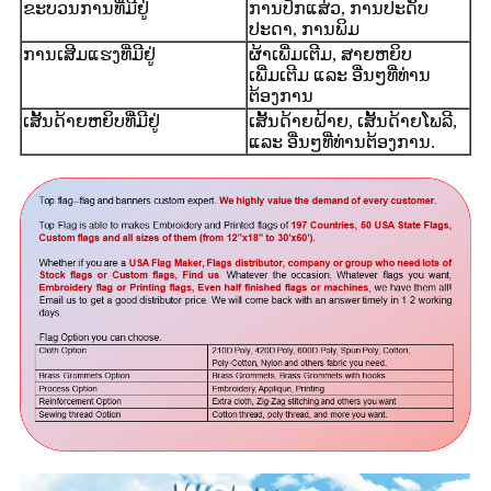
ຂະບວນການທີ່ມີຢູ່
ການປັກແສ່ວ, ການປະດັບ
ປະດາ, ການພິມ
ການເສີມແຮງທີ່ມີຢູ່
ຜ້າເພີ່ມເຕີມ, ສາຍຫຍິບ
ເພີ່ມເຕີມ ແລະ ອື່ນໆທີ່ທ່ານ
ຕ້ອງການ
ເສັ້ນດ້າຍຫຍິບທີ່ມີຢູ່
ເສັ້ນດ້າຍຝ້າຍ, ເສັ້ນດ້າຍໂພລີ,
ແລະ ອື່ນໆທີ່ທ່ານຕ້ອງການ.