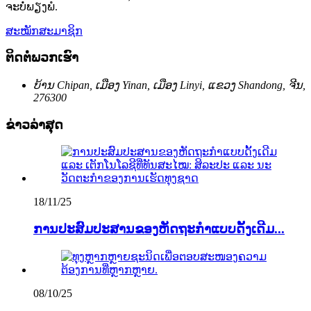
ຈະບໍ່ພຽງພໍ.
ສະໝັກສະມາຊິກ
ຕິດຕໍ່ພວກເຮົາ
ບ້ານ Chipan, ເມືອງ Yinan, ເມືອງ Linyi, ແຂວງ Shandong, ຈີນ,
276300
ຂ່າວລ່າສຸດ
18/11/25
ການປະສົມປະສານຂອງຫັດຖະກຳແບບດັ້ງເດີມ...
08/10/25