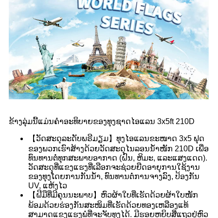
ຂ້າງລຸ່ມນີ້ແມ່ນຄຳອະທິບາຍຂອງທຸງຊາດໄອແລນ 3x5ft 210D
【ວັດສະດຸລະດັບພຣີມຽມ】ທຸງໄອແລນຂະໜາດ 3x5 ຟຸດ
ຂອງພວກເຮົາສ້າງດ້ວຍວັດສະດຸໄນລອນນ້ຳໜັກ 210D ເພື່ອ
ທົນທານຕໍ່ທຸກສະພາບອາກາດ (ຝົນ, ຫິມະ, ແລະແສງແດດ).
ວັດສະດຸທີ່ແຂງແຮງທີ່ເລືອກຈະຊ່ວຍຍືດອາຍຸການໃຊ້ງານ
ຂອງທຸງໂດຍການກັນນ້ຳ, ທົນທານຕໍ່ການຈາງລົງ, ປ້ອງກັນ
UV, ແຫ້ງໄວ
【ຝີມືທີ່ມີຄຸນນະພາບ】ຫົວຜ້າໃບທີ່ເຮັດດ້ວຍຜ້າໃບໜັກ
ພ້ອມດ້ວຍຮ່ອງກັນສະໜິມທີ່ເຮັດດ້ວຍທອງເຫລືອງແທ້
ສາມາດແຂງແຮງພໍທີ່ຈະຈັບທຸງໄດ້. ມີຮອຍຫຍິບສີ່ແຖວຢູ່ຫົວ