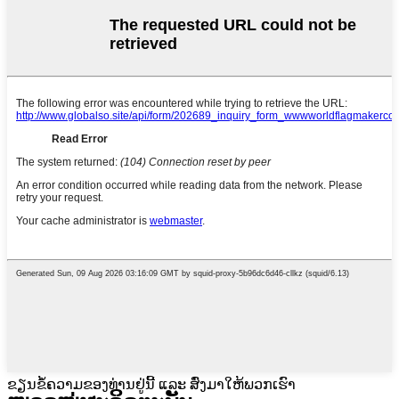
ຂຽນຂໍ້ຄວາມຂອງທ່ານຢູ່ນີ້ ແລະ ສົ່ງມາໃຫ້ພວກເຮົາ