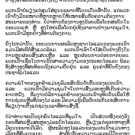
ພວກເຮົາບໍ່ພຽງແຕ່ສຸມໃສ່ຄຸນນະພາບທີ່ໂດດເດັ່ນເທົ່ານັ້ນ, ແຕ່ພວກ
ເຮົາຍັງມີຂະໜາດທີ່ຫຼາກຫຼາຍໃຫ້ເໝາະສົມກັບຄວາມຕ້ອງການ
ສະເພາະຂອງທ່ານ. ບໍ່ວ່າທ່ານຕ້ອງການທຸງນ້ອຍເພື່ອໂບກສະບັດໃນ
ຂະບວນແຫ່ ຫຼື ທຸງໃຫຍ່ເພື່ອໂບກຢູ່ເທິງອາຄານຢ່າງພາກພູມໃຈ,
ພວກເຮົາມີທຸກຢ່າງທີ່ທ່ານຕ້ອງການ.
ຍິ່ງໄປກວ່ານັ້ນ, ຂະບວນການຜະລິດທຸງຊາດໄອແລນຂອງພວກເຮົາ
ແມ່ນມີສະຕິຕໍ່ສິ່ງແວດລ້ອມ. ພວກເຮົາເອົາໃຈໃສ່ເປັນຢ່າງຍິ່ງໃນ
ການຫຼຸດຜ່ອນສິ່ງເສດເຫຼືອ ແລະ ຫຼຸດຜ່ອນການປ່ອຍກາກບອນ.
ພວກເຮົາເຊື່ອໃນການຮັກສາຄວາມງາມຂອງປະເທດໄອແລນ ພ້ອມ
ທັງສ້າງທຸງທີ່ສະທ້ອນເຖິງຄວາມຢືດຢຸ່ນ ແລະ ຄຸນຄ່າທີ່ຍືນຍົງຂອງ
ປະຊາຊົນໄອແລນ.
ຄວາມພໍໃຈຂອງລູກຄ້າແມ່ນບູລິມະສິດອັນດັບຕົ້ນຂອງພວກເຮົາ,
ແລະ ພວກເຮົາມີຄວາມພູມໃຈໃນການສົ່ງມອບທຸງທີ່ເກີນຄວາມ
ຄາດຫວັງ. ທີມງານບໍລິການລູກຄ້າຂອງພວກເຮົາອຸທິດຕົນເພື່ອໃຫ້
ການຊ່ວຍເຫຼືອທີ່ວ່ອງໄວ ແລະ ມີຄວາມຮູ້ເພື່ອຮັບປະກັນປະສົບການ
ທີ່ລຽບງ່າຍຕັ້ງແຕ່ຊ່ວງເວລາທີ່ທ່ານສັ່ງຊື້.
ບໍ່ວ່າທ່ານຈະເປັນບຸກຄົນໄອແລນທີ່ພູມໃຈ, ເປັນສ່ວນໜຶ່ງຂອງອົງ
ກອນທີ່ສະເຫຼີມສະຫຼອງມໍລະດົກໄອແລນ, ຫຼືພຽງແຕ່ຊອກຫາທຸງທີ່
ມີຄຸນນະພາບດີເລີດ, ຜູ້ຜະລິດທຸງໄອແລນຂອງພວກເຮົາແມ່ນທາງ
ເລືອກທີ່ສົມບູນແບບ. ສຳຜັດກັບຄວາມງາມແລະຝີມືຂອງທຸງ