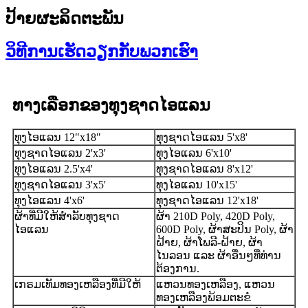
ປ້າຍຜະລິດຕະພັນ
ວິທີການເຮັດວຽກກັບພວກເຮົາ
ທາງເລືອກ
ທຸງຊາດໄອແລນ
ຂອງ
ທຸງໄອແລນ 12"x18"
ທຸງຊາດໄອແລນ 5'x8'
ທຸງຊາດໄອແລນ 2'x3'
ທຸງໄອແລນ 6'x10'
ທຸງໄອແລນ 2.5'x4'
ທຸງຊາດໄອແລນ 8'x12'
ທຸງຊາດໄອແລນ 3'x5'
ທຸງໄອແລນ 10'x15'
ທຸງໄອແລນ 4'x6'
ທຸງຊາດໄອແລນ 12'x18'
ຜ້າທີ່ມີໃຫ້ສຳລັບທຸງຊາດ
ຜ້າ 210D Poly, 420D Poly,
ໄອແລນ
600D Poly, ຜ້າສະປິນ Poly, ຜ້າ
ຝ້າຍ, ຜ້າໂພລີ-ຝ້າຍ, ຜ້າ
ໄນລອນ ແລະ ຜ້າອື່ນໆທີ່ທ່ານ
ຕ້ອງການ.
ເກຣມເທັມທອງເຫລືອງທີ່ມີໃຫ້
ແຫວນທອງເຫລືອງ, ແຫວນ
ທອງເຫລືອງພ້ອມຕະຂໍ