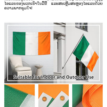
ໄອແລນຂອງພວກເຮົາໃນມື້ນີ້ ແລະສະເຫຼີມສະຫຼອງໄອແລນດ້ວຍ
ຄວາມພາກພູມໃຈ!