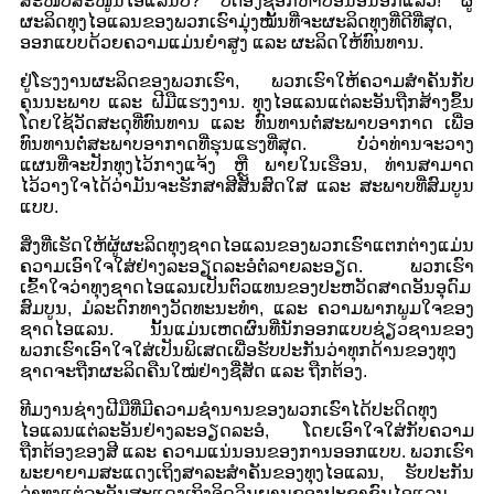
ສະໜັບສະໜູນໄອແລນບໍ? ບໍ່ຕ້ອງຊອກຫາບ່ອນອື່ນອີກແລ້ວ! ຜູ້
ຜະລິດທຸງໄອແລນຂອງພວກເຮົາມຸ່ງໝັ້ນທີ່ຈະຜະລິດທຸງທີ່ດີທີ່ສຸດ,
ອອກແບບດ້ວຍຄວາມແມ່ນຍຳສູງ ແລະ ຜະລິດໃຫ້ທົນທານ.
ຢູ່ໂຮງງານຜະລິດຂອງພວກເຮົາ, ພວກເຮົາໃຫ້ຄວາມສຳຄັນກັບ
ຄຸນນະພາບ ແລະ ຝີມືແຮງງານ. ທຸງໄອແລນແຕ່ລະອັນຖືກສ້າງຂຶ້ນ
ໂດຍໃຊ້ວັດສະດຸທີ່ທົນທານ ແລະ ທົນທານຕໍ່ສະພາບອາກາດ ເພື່ອ
ທົນທານຕໍ່ສະພາບອາກາດທີ່ຮຸນແຮງທີ່ສຸດ. ບໍ່ວ່າທ່ານຈະວາງ
ແຜນທີ່ຈະປັກທຸງໄວ້ກາງແຈ້ງ ຫຼື ພາຍໃນເຮືອນ, ທ່ານສາມາດ
ໄວ້ວາງໃຈໄດ້ວ່າມັນຈະຮັກສາສີສັນສົດໃສ ແລະ ສະພາບທີ່ສົມບູນ
ແບບ.
ສິ່ງທີ່ເຮັດໃຫ້ຜູ້ຜະລິດທຸງຊາດໄອແລນຂອງພວກເຮົາແຕກຕ່າງແມ່ນ
ຄວາມເອົາໃຈໃສ່ຢ່າງລະອຽດລະອໍຕໍ່ລາຍລະອຽດ. ພວກເຮົາ
ເຂົ້າໃຈວ່າທຸງຊາດໄອແລນເປັນຕົວແທນຂອງປະຫວັດສາດອັນອຸດົມ
ສົມບູນ, ມໍລະດົກທາງວັດທະນະທໍາ, ແລະ ຄວາມພາກພູມໃຈຂອງ
ຊາດໄອແລນ. ນັ້ນແມ່ນເຫດຜົນທີ່ນັກອອກແບບຊ່ຽວຊານຂອງ
ພວກເຮົາເອົາໃຈໃສ່ເປັນພິເສດເພື່ອຮັບປະກັນວ່າທຸກດ້ານຂອງທຸງ
ຊາດຈະຖືກຜະລິດຄືນໃໝ່ຢ່າງຊື່ສັດ ແລະ ຖືກຕ້ອງ.
ທີມງານຊ່າງຝີມືທີ່ມີຄວາມຊຳນານຂອງພວກເຮົາໄດ້ປະດິດທຸງ
ໄອແລນແຕ່ລະອັນຢ່າງລະອຽດລະອໍ, ໂດຍເອົາໃຈໃສ່ກັບຄວາມ
ຖືກຕ້ອງຂອງສີ ແລະ ຄວາມແນ່ນອນຂອງການອອກແບບ. ພວກເຮົາ
ພະຍາຍາມສະແດງເຖິງສາລະສຳຄັນຂອງທຸງໄອແລນ, ຮັບປະກັນ
ວ່າທຸງແຕ່ລະອັນສະແດງເຖິງຈິດວິນຍານຂອງປະຊາຊົນໄອແລນ.