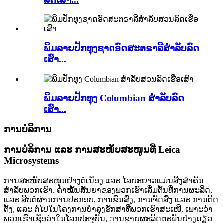
ພິມລາຍປັກທຸງຊາດອົດສະຕຣາລີສຳລັບລົດ
ເສົາ...
ພິມລາຍປັກທຸງ Columbian ສຳລັບລົດ
ເສົາ...
ການບໍລິການ
ການບໍລິການ ແລະ ການສະໜັບສະໜູນທີ່ Leica
Microsystems
ການສະໜັບສະໜູນຢ່າງຕໍ່ເນື່ອງ ແລະ ໄລຍະຍາວແມ່ນສິ່ງສຳຄັນ
ສຳລັບພວກເຮົາ. ຄຳໝັ້ນສັນຍາຂອງພວກເຮົາເລີ່ມຕົ້ນທີ່ການຜະລິດ,
ແລະ ສືບຕໍ່ຜ່ານການປະກອບ, ການຂົນສົ່ງ, ການຈັດສົ່ງ ແລະ ການຕິດ
ຕັ້ງ, ແລະ ຕໍ່ໄປໃນໂຄງການບຳລຸງຮັກສາທີ່ພວກເຮົາສະເໜີ. ເພາະວ່າ
ພວກເຮົາເຊື່ອວ່າໃນໂລກປະຈຸບັນ, ການຂາຍຜະລິດຕະພັນຢ່າງດຽວ