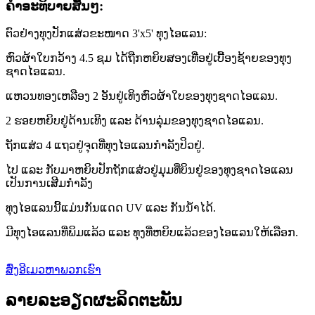
ຄໍາອະທິບາຍສັ້ນໆ:
ຕົວຢ່າງທຸງປັກແສ່ວຂະໜາດ 3'x5' ທຸງໄອແລນ:
ຫົວຜ້າໃບກວ້າງ 4.5 ຊມ ໄດ້ຖືກຫຍິບສອງເທື່ອຢູ່ເບື້ອງຊ້າຍຂອງທຸງ
ຊາດໄອແລນ.
ແຫວນທອງເຫລືອງ 2 ອັນຢູ່ເທິງຫົວຜ້າໃບຂອງທຸງຊາດໄອແລນ.
2 ຮອຍຫຍິບຢູ່ດ້ານເທິງ ແລະ ດ້ານລຸ່ມຂອງທຸງຊາດໄອແລນ.
ຖັກແສ່ວ 4 ແຖວຢູ່ຈຸດທີ່ທຸງໄອແລນກຳລັງປິວຢູ່.
ໄປ ແລະ ກັບມາຫຍິບປັກຖັກແສ່ວຢູ່ມຸມທີ່ບິນຢູ່ຂອງທຸງຊາດໄອແລນ
ເປັນການເສີມກຳລັງ
ທຸງໄອແລນນີ້ແມ່ນກັນແດດ UV ແລະ ກັນນ້ຳໄດ້.
ມີທຸງໄອແລນທີ່ພິມແລ້ວ ແລະ ທຸງທີ່ຫຍິບແລ້ວຂອງໄອແລນໃຫ້ເລືອກ.
ສົ່ງອີເມວຫາພວກເຮົາ
ລາຍລະອຽດຜະລິດຕະພັນ