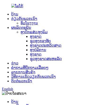
ບ້ານ
ກ່ຽວກັບພວກເຮົາ
ທົວໂຮງງານ
ຜະລິດຕະພັນ
ທຸງປັກແສ່ວ/ທຸງພິມ
ທຸງຊາດ
ຊຸດທຸງກອງທັບ
ທຸງຊາດປະຫວັດສາດ
ທຸງບໍລິການ
ທຸງຊາດ
ຊຸດທຸງຊາດສະຫະລັດ
ຂ່າວ
ຄຳຖາມທີ່ຖືກຖາມເລື້ອຍໆ
ລາຍການສິນຄ້າ
ວິທີການເຮັດວຽກກັບພວກເຮົາ
ຕິດຕໍ່ພວກເຮົາ
English
ບ້ານ