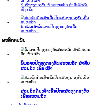
ພິມປັກທຸງກອງທັບເຮືອສະຫະລັດ ສຳລັບລົດຄັນ
ໜຶ່ງ ເຮືອ...
ໂບກລົດເສົາພິມລາຍປັກທຸງກອງທັບເຮືອ
ສະຫະລັດ...
ຜະລິດຕະພັນ
ພິມລາຍປັກທຸງກອງທັບສະຫະລັດ ສຳລັບ
ສວນລົດ ເຮືອ ເສົາ
ສວນລົດຄັນເສົາເຮືອປັກແສ່ວທຸງກອງທັບ
ເຮືອສະຫະລັດ