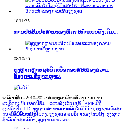
18/11/25
ການປະສົມປະສານຂອງຫັດຖະກຳແບບດັ້ງເດີມ...
08/10/25
ທຸງຫຼາກຫຼາຍຊະນິດເພື່ອຕອບສະໜອງຄວາມ
ຕ້ອງການທີ່ຫຼາກຫຼາຍ.
© ລິຂະສິດ - 2010-2022: ສະຫງວນລິຂະສິດທຸກປະການ.
ຜະລິດຕະພັນຍອດນິຍົມ
-
ແຜນຜັງເວັບໄຊທ໌
-
AMP ມືຖື
ທຸງຟີລິບປິນ HD
,
ທຸງຊາດສາທາລະນະລັດໂດມິນິກັນ
,
ທຸງຊາດອົດສະ
ຕຣາລີທີ່ມີພື້ນຫລັງສີແດງ
,
ທຸງຊາດອາເມລິກາຂອງໂຮນລັງ
,
ທຸງຊາດ
ສຳລັບອຳສະເຕີດຳ
,
ທຸງຊາດມາເລເຊຍ
,