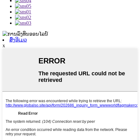
ສົ່ງອີເມວ
x