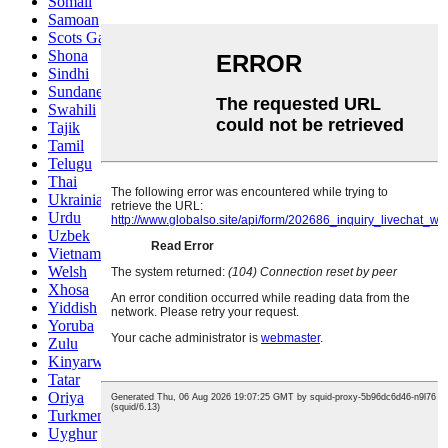
Somali
Samoan
Scots Gaelic
Shona
Sindhi
Sundanese
Swahili
Tajik
Tamil
Telugu
Thai
Ukrainian
Urdu
Uzbek
Vietnamese
Welsh
Xhosa
Yiddish
Yoruba
Zulu
Kinyarwanda
Tatar
Oriya
Turkmen
Uyghur