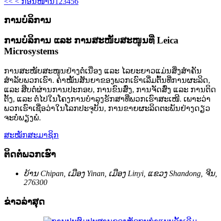
<<
< ກ່ອນໜ້ານີ້
1
2
3
4
5
6
ການບໍລິການ
ການບໍລິການ ແລະ ການສະໜັບສະໜູນທີ່ Leica
Microsystems
ການສະໜັບສະໜູນຢ່າງຕໍ່ເນື່ອງ ແລະ ໄລຍະຍາວແມ່ນສິ່ງສຳຄັນ
ສຳລັບພວກເຮົາ. ຄຳໝັ້ນສັນຍາຂອງພວກເຮົາເລີ່ມຕົ້ນທີ່ການຜະລິດ,
ແລະ ສືບຕໍ່ຜ່ານການປະກອບ, ການຂົນສົ່ງ, ການຈັດສົ່ງ ແລະ ການຕິດ
ຕັ້ງ, ແລະ ຕໍ່ໄປໃນໂຄງການບຳລຸງຮັກສາທີ່ພວກເຮົາສະເໜີ. ເພາະວ່າ
ພວກເຮົາເຊື່ອວ່າໃນໂລກປະຈຸບັນ, ການຂາຍຜະລິດຕະພັນຢ່າງດຽວ
ຈະບໍ່ພຽງພໍ.
ສະໝັກສະມາຊິກ
ຕິດຕໍ່ພວກເຮົາ
ບ້ານ Chipan, ເມືອງ Yinan, ເມືອງ Linyi, ແຂວງ Shandong, ຈີນ,
276300
ຂ່າວລ່າສຸດ