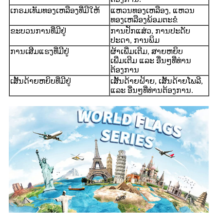
ເກຣມເທັມທອງເຫລືອງທີ່ມີໃຫ້
ແຫວນທອງເຫລືອງ, ແຫວນ
ທອງເຫລືອງພ້ອມຕະຂໍ
ຂະບວນການທີ່ມີຢູ່
ການປັກແສ່ວ, ການປະດັບ
ປະດາ, ການພິມ
ການເສີມແຮງທີ່ມີຢູ່
ຜ້າເພີ່ມເຕີມ, ສາຍຫຍິບ
ເພີ່ມເຕີມ ແລະ ອື່ນໆທີ່ທ່ານ
ຕ້ອງການ
ເສັ້ນດ້າຍຫຍິບທີ່ມີຢູ່
ເສັ້ນດ້າຍຝ້າຍ, ເສັ້ນດ້າຍໂພລີ,
ແລະ ອື່ນໆທີ່ທ່ານຕ້ອງການ.