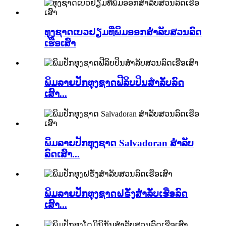
ທຸງຊາດເບວຢຽມທີ່ພິມອອກສຳລັບສວນລົດ
ເຮືອເສົາ
ພິມລາຍປັກທຸງຊາດຟີລິບປິນສຳລັບລົດ
ເສົາ...
ພິມລາຍປັກທຸງຊາດ Salvadoran ສຳລັບ
ລົດເສົາ...
ພິມລາຍປັກທຸງຊາດຝຣັ່ງສຳລັບເຮືອລົດ
ເສົາ...