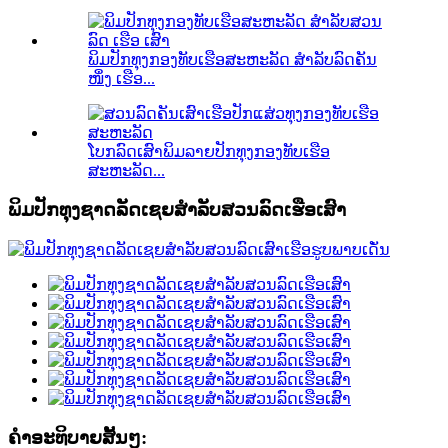
ພິມປັກທຸງກອງທັບເຮືອສະຫະລັດ ສຳລັບລົດຄັນ
ໜຶ່ງ ເຮືອ...
ໂບກລົດເສົາພິມລາຍປັກທຸງກອງທັບເຮືອ
ສະຫະລັດ...
ພິມປັກທຸງຊາດລັດເຊຍສຳລັບສວນລົດເຮືອເສົາ
ຄໍາອະທິບາຍສັ້ນໆ: