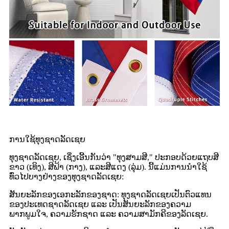
ການໃຊ້ທຸງຊາດລັດເຊຍ
ທຸງຊາດລັດເຊຍ, ເຊິ່ງເອີ້ນກັນວ່າ "ທຸງສາມສີ," ປະກອບດ້ວຍແຖບສີ
ຂາວ (ເທິງ), ສີຟ້າ (ກາງ), ແລະສີແດງ (ລຸ່ມ). ນີ້ແມ່ນການນຳໃຊ້
ທົ່ວໄປບາງຢ່າງຂອງທຸງຊາດລັດເຊຍ:
ສັນຍະລັກຂອງເອກະລັກຂອງຊາດ: ທຸງຊາດລັດເຊຍເປັນຕົວແທນ
ຂອງປະເທດຊາດລັດເຊຍ ແລະ ເປັນສັນຍະລັກຂອງຄວາມ
ພາກພູມໃຈ, ຄວາມຮັກຊາດ ແລະ ຄວາມສາມັກຄີຂອງລັດເຊຍ.