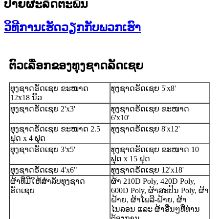
ປ້າຍຜະລິດຕະພັນ
ວິທີການເຮັດວຽກກັບພວກເຮົາ
ຕົວເລືອກຂອງທຸງຊາດລັດເຊຍ
ທຸງຊາດຣັດເຊຍ ຂະໜາດ
ທຸງຊາດຣັດເຊຍ 5'x8'
12x18 ນິ້ວ
ທຸງຊາດຣັດເຊຍ 2'x3'
ທຸງຊາດຣັດເຊຍ ຂະໜາດ
6'x10'
ທຸງຊາດຣັດເຊຍ ຂະໜາດ 2.5
ທຸງຊາດຣັດເຊຍ 8'x12'
ຟຸດ x 4 ຟຸດ
ທຸງຊາດຣັດເຊຍ 3'x5'
ທຸງຊາດຣັດເຊຍ ຂະໜາດ 10
ຟຸດ x 15 ຟຸດ
ທຸງຊາດຣັດເຊຍ 4'x6"
ທຸງຊາດຣັດເຊຍ 12'x18'
ຜ້າທີ່ມີໃຫ້ສຳລັບທຸງຊາດ
ຜ້າ 210D Poly, 420D Poly,
ຣັດເຊຍ
600D Poly, ຜ້າສະປິນ Poly, ຜ້າ
ຝ້າຍ, ຜ້າໂພລີ-ຝ້າຍ, ຜ້າ
ໄນລອນ ແລະ ຜ້າອື່ນໆທີ່ທ່ານ
ຕ້ອງການ.