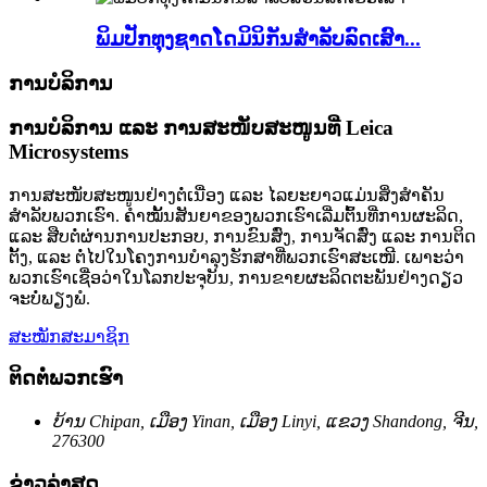
ພິມປັກທຸງຊາດໂດມິນິກັນສຳລັບລົດເສົາ...
ການບໍລິການ
ການບໍລິການ ແລະ ການສະໜັບສະໜູນທີ່ Leica
Microsystems
ການສະໜັບສະໜູນຢ່າງຕໍ່ເນື່ອງ ແລະ ໄລຍະຍາວແມ່ນສິ່ງສຳຄັນ
ສຳລັບພວກເຮົາ. ຄຳໝັ້ນສັນຍາຂອງພວກເຮົາເລີ່ມຕົ້ນທີ່ການຜະລິດ,
ແລະ ສືບຕໍ່ຜ່ານການປະກອບ, ການຂົນສົ່ງ, ການຈັດສົ່ງ ແລະ ການຕິດ
ຕັ້ງ, ແລະ ຕໍ່ໄປໃນໂຄງການບຳລຸງຮັກສາທີ່ພວກເຮົາສະເໜີ. ເພາະວ່າ
ພວກເຮົາເຊື່ອວ່າໃນໂລກປະຈຸບັນ, ການຂາຍຜະລິດຕະພັນຢ່າງດຽວ
ຈະບໍ່ພຽງພໍ.
ສະໝັກສະມາຊິກ
ຕິດຕໍ່ພວກເຮົາ
ບ້ານ Chipan, ເມືອງ Yinan, ເມືອງ Linyi, ແຂວງ Shandong, ຈີນ,
276300
ຂ່າວລ່າສຸດ