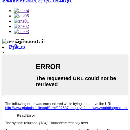
ສຳລັບອຳສະເຕີດຳ
,
ທຸງຊາດມາເລເຊຍ
,
ສົ່ງອີເມວ
x