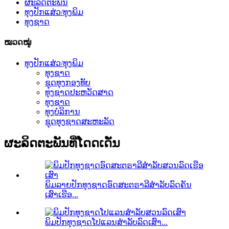
ຜະລິດຕະພັນ
ທຸງປັກແສ່ວ/ທຸງພິມ
ທຸງຊາດ
ໝວດໝູ່
ທຸງປັກແສ່ວ/ທຸງພິມ
ທຸງຊາດ
ຊຸດທຸງກອງທັບ
ທຸງຊາດປະຫວັດສາດ
ທຸງຊາດ
ທຸງບໍລິການ
ຊຸດທຸງຊາດສະຫະລັດ
ຜະລິດຕະພັນທີ່ໂດດເດັ່ນ
ພິມລາຍປັກທຸງຊາດອົດສະຕຣາລີສຳລັບລົດຄັນ
ເສົາເຮືອ...
ພິມປັກທຸງຊາດໂປແລນສຳລັບລົດເສົາ...