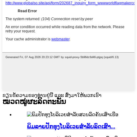
ຂຽນຂໍ້ຄວາມຂອງທ່ານຢູ່ນີ້ ແລະ ສົ່ງມາໃຫ້ພວກເຮົາ
ໝວດໝູ່ຜະລິດຕະພັນ
ພິມລາຍປັກທຸງໂບລິເວຍສຳລັບລົດເສົາ...