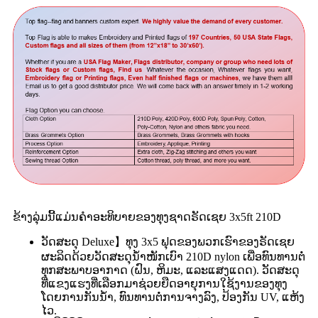
ຂ້າງລຸ່ມນີ້ແມ່ນຄຳອະທິບາຍຂອງທຸງຊາດຣັດເຊຍ 3x5ft 210D
ວັດສະດຸ Deluxe】ທຸງ 3x5 ຟຸດຂອງພວກເຮົາ
ຂອງຣັດເຊຍ
ຜະລິດດ້ວຍວັດສະດຸນ້ຳໜັກເບົາ 210D nylon ເພື່ອທົນທານຕໍ່
ທຸກສະພາບອາກາດ (ຝົນ, ຫິມະ, ແລະແສງແດດ). ວັດສະດຸ
ທີ່ແຂງແຮງທີ່ເລືອກມາຊ່ວຍຍືດອາຍຸການໃຊ້ງານຂອງທຸງ
ໂດຍການກັນນ້ຳ, ທົນທານຕໍ່ການຈາງລົງ, ປ້ອງກັນ UV, ແຫ້ງ
ໄວ.