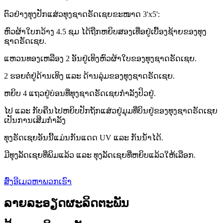
ຕົວຢ່າງທຸງປັກແສ່ວທຸງຊາດຣັດເຊຍຂະໜາດ 3'x5':
ຫົວຜ້າໃບກວ້າງ 4.5 ຊມ ໄດ້ຖືກຫຍິບສອງເທື່ອຢູ່ເບື້ອງຊ້າຍຂອງທຸງ
ຊາດຣັດເຊຍ.
ແຫວນທອງເຫລືອງ 2 ອັນຢູ່ເທິງຫົວຜ້າໃບຂອງທຸງຊາດຣັດເຊຍ.
2 ຮອຍຕໍ່ຢູ່ດ້ານເທິງ ແລະ ດ້ານລຸ່ມຂອງທຸງຊາດຣັດເຊຍ.
ຫຍິບ 4 ແຖວຢູ່ບ່ອນທີ່ທຸງຊາດຣັດເຊຍກຳລັງປິວຢູ່.
ໄປ ແລະ ກັບຄືນໄປຫຍິບປັກຖັກແສ່ວຢູ່ມຸມທີ່ບິນຢູ່ຂອງທຸງຊາດຣັດເຊຍ
ເປັນການເສີມກຳລັງ
ທຸງຣັດເຊຍອັນນີ້ແມ່ນກັນແດດ UV ແລະ ກັນນ້ຳໄດ້.
ມີທຸງລັດເຊຍທີ່ພິມແລ້ວ ແລະ ທຸງລັດເຊຍທີ່ຫຍິບແລ້ວໃຫ້ເລືອກ.
ສົ່ງອີເມວຫາພວກເຮົາ
ລາຍລະອຽດຜະລິດຕະພັນ