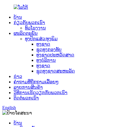
ບ້ານ
ກ່ຽວກັບພວກເຮົາ
ທົວໂຮງງານ
ຜະລິດຕະພັນ
ທຸງປັກແສ່ວ/ທຸງພິມ
ທຸງຊາດ
ຊຸດທຸງກອງທັບ
ທຸງຊາດປະຫວັດສາດ
ທຸງບໍລິການ
ທຸງຊາດ
ຊຸດທຸງຊາດສະຫະລັດ
ຂ່າວ
ຄຳຖາມທີ່ຖືກຖາມເລື້ອຍໆ
ລາຍການສິນຄ້າ
ວິທີການເຮັດວຽກກັບພວກເຮົາ
ຕິດຕໍ່ພວກເຮົາ
English
ບ້ານ