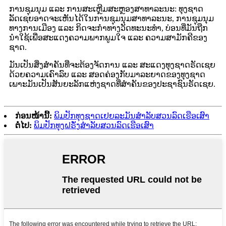
ການຊຸມນຸມ ແລະ ການສະເຫຼີມສະຫຼອງສາທາລະນະ: ທຸງຊາດ
ລັດເຊຍອາດຈະເຫັນໄດ້ໃນການຊຸມນຸມສາທາລະນະ, ການຊຸມນຸມ
ທາງການເມືອງ ແລະ ກິດຈະກຳທາງວັດທະນະທຳ, ບ່ອນທີ່ມັນຖືກ
ນຳໃຊ້ເພື່ອສະແດງຄວາມພາກພູມໃຈ ແລະ ຄວາມສາມັກຄີຂອງ
ຊາດ.
ມັນເປັນສິ່ງສຳຄັນທີ່ຈະຕ້ອງຈັດການ ແລະ ສະແດງທຸງຊາດຣັດເຊຍ
ດ້ວຍຄວາມເຄົາລົບ ແລະ ສອດຄ່ອງກັບມາລະຍາດຂອງທຸງຊາດ
ເພາະມັນເປັນສັນຍະລັກແຫ່ງຊາດທີ່ສຳຄັນຂອງປະຊາຊົນຣັດເຊຍ.
ກ່ອນໜ້ານີ້:
ພິມປັກທຸງຊາດເຢຍລະມັນສຳລັບສວນລົດເຮືອເສົາ
ຕໍ່ໄປ:
ພິມປັກທຸງຝຣັ່ງສຳລັບສວນລົດເຮືອເສົາ