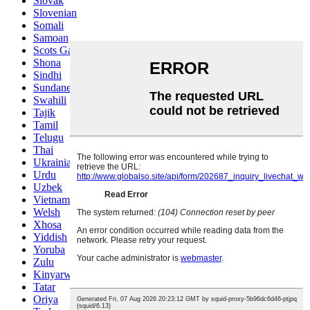
Slovak
Slovenian
Somali
Samoan
Scots Gaelic
Shona
Sindhi
Sundanese
Swahili
Tajik
Tamil
Telugu
Thai
Ukrainian
Urdu
Uzbek
Vietnamese
Welsh
Xhosa
Yiddish
Yoruba
Zulu
Kinyarwanda
Tatar
Oriya