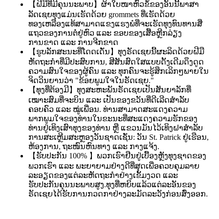
【
ຝີມືທີ່ມີຄຸນນະພາບ】ຜ້າໃບໜາ
ຫົວຂໍ້ຂອງອັນນີ້
ພາສາ
ລັດເຊຍ
ທຸງແມ່ນ
ເຮັດດ້ວຍ grommets ທີ່ເຮັດດ້ວຍ
ທອງເຫລືອງແທ້ສາມາດແຂງແຮງພໍທີ່ຈະ
ເຮັດ
ທຸງ
ທົນທານ
ສີ່
ແຖວຂອງການຕໍ່ຢູ່ຫົວ ແລະ ຂອບຂອງເສື້ອຫຼີກລ່ຽງ
ການຂາດ ແລະ ການຈີກຂາດ
【
ຮູບລັກສະນະທີ່ໂດດເດັ່ນ】
ທຸງຣັດເຊຍນີ້ຜະລິດດ້ວຍຝີມື
ຫັດຖະກຳທີ່ມີປະສົບການ
, ສີສັນສົດໃສແບບດັ້ງເດີມດຶງດູດ
ຄວາມສົນໃຈຂອງຜູ້ຄົນ ແລະ ທຸກຄົນຈະຮູ້ສຶກເລິກໆພາຍໃນ
ຈິດວິນຍານວ່າ "ຂ້ອຍພູມໃຈໃນຣັດເຊຍ."
【
ທຸງທີ່ຕ້ອງມີ】ທຸງສະຫະພັນຣັດເຊຍເປັນສັນຍາລັກທີ່
ເໝາະສົມທີ່ຈະບິນ ແລະ ເປັນຂອງຂວັນທີ່ດີເລີດສຳລັບ
ຄອບຄົວ ແລະ ໝູ່ເພື່ອນ. ທ່ານສາມາດສະແດງຄວາມ
ພາກພູມໃຈຂອງທ່ານໃນຂະນະທີ່ສະແດງຄວາມຮັກຂອງ
ທ່ານຢູ່ເທິງເສົາທຸງຂອງທ່ານ ຫຼື ແຂວນມັນໄວ້ເທິງຝາສຳລັບ
ການສະເຫຼີມສະຫຼອງວັນຊາດເຊັ່ນ: ວັນ St. Patrick ຢູ່ເຮືອນ,
ຫ້ອງການ, ຖະໜົນຫົນທາງ ແລະ ກາງແຈ້ງ.
【
ຮັບປະກັນ 100% 】ພວກເຮົາຢືນຢູ່ເບື້ອງຫຼັງທຸງຊາດຂອງ
ພວກເຮົາ ແລະ ພະຍາຍາມຢ່າງດີທີ່ສຸດເພື່ອຄວບຄຸມລາຍ
ລະອຽດຂອງແຕ່ລະຫັດຖະກຳຢ່າງເຂັ້ມງວດ ແລະ
ຮັບປະກັນຄຸນນະພາບສູງ.
ທຸງທີ່ຫຍິບແລ້ວແຕ່ລະອັນຂອງ
ຣັດເຊຍໄດ້ຮັບການກວດກາຢ່າງລະມັດລະວັງກ່ອນສົ່ງອອກ.