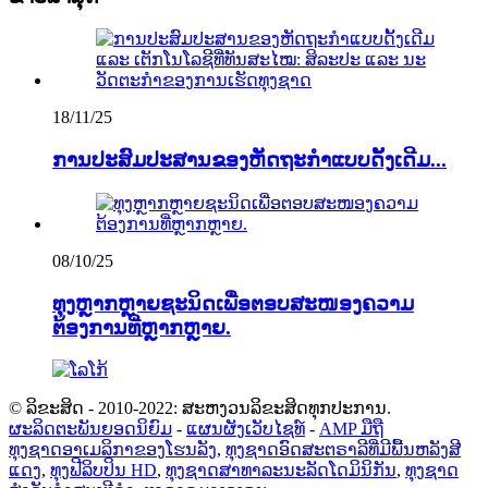
18/11/25
ການປະສົມປະສານຂອງຫັດຖະກຳແບບດັ້ງເດີມ...
08/10/25
ທຸງຫຼາກຫຼາຍຊະນິດເພື່ອຕອບສະໜອງຄວາມ
ຕ້ອງການທີ່ຫຼາກຫຼາຍ.
© ລິຂະສິດ - 2010-2022: ສະຫງວນລິຂະສິດທຸກປະການ.
ຜະລິດຕະພັນຍອດນິຍົມ
-
ແຜນຜັງເວັບໄຊທ໌
-
AMP ມືຖື
ທຸງຊາດອາເມລິກາຂອງໂຮນລັງ
,
ທຸງຊາດອົດສະຕຣາລີທີ່ມີພື້ນຫລັງສີ
ແດງ
,
ທຸງຟີລິບປິນ HD
,
ທຸງຊາດສາທາລະນະລັດໂດມິນິກັນ
,
ທຸງຊາດ