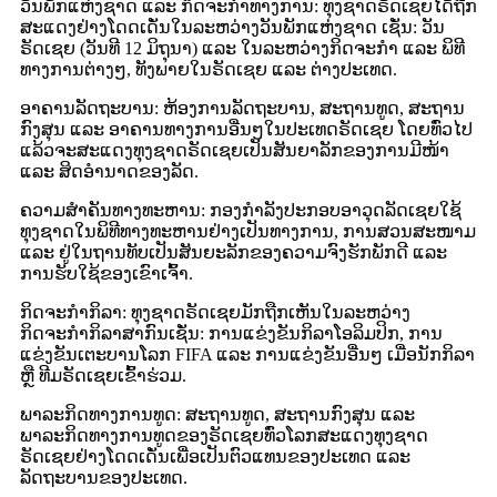
ວັນພັກແຫ່ງຊາດ ແລະ ກິດຈະກຳທາງການ: ທຸງຊາດຣັດເຊຍໄດ້ຖືກ
ສະແດງຢ່າງໂດດເດັ່ນໃນລະຫວ່າງວັນພັກແຫ່ງຊາດ ເຊັ່ນ: ວັນ
ຣັດເຊຍ (ວັນທີ 12 ມິຖຸນາ) ແລະ ໃນລະຫວ່າງກິດຈະກຳ ແລະ ພິທີ
ທາງການຕ່າງໆ, ທັງພາຍໃນຣັດເຊຍ ແລະ ຕ່າງປະເທດ.
ອາຄານລັດຖະບານ: ຫ້ອງການລັດຖະບານ, ສະຖານທູດ, ສະຖານ
ກົງສຸນ ແລະ ອາຄານທາງການອື່ນໆໃນປະເທດຣັດເຊຍ ໂດຍທົ່ວໄປ
ແລ້ວຈະສະແດງທຸງຊາດຣັດເຊຍເປັນສັນຍາລັກຂອງການມີໜ້າ
ແລະ ສິດອຳນາດຂອງລັດ.
ຄວາມສຳຄັນທາງທະຫານ: ກອງກຳລັງປະກອບອາວຸດລັດເຊຍໃຊ້
ທຸງຊາດໃນພິທີທາງທະຫານຢ່າງເປັນທາງການ, ການສວນສະໜາມ
ແລະ ຢູ່ໃນຖານທັບເປັນສັນຍະລັກຂອງຄວາມຈົງຮັກພັກດີ ແລະ
ການຮັບໃຊ້ຂອງເຂົາເຈົ້າ.
ກິດຈະກຳກິລາ: ທຸງຊາດຣັດເຊຍມັກຖືກເຫັນໃນລະຫວ່າງ
ກິດຈະກຳກິລາສາກົນເຊັ່ນ: ການແຂ່ງຂັນກິລາໂອລິມປິກ, ການ
ແຂ່ງຂັນເຕະບານໂລກ FIFA ແລະ ການແຂ່ງຂັນອື່ນໆ ເມື່ອນັກກິລາ
ຫຼື ທີມຣັດເຊຍເຂົ້າຮ່ວມ.
ພາລະກິດທາງການທູດ: ສະຖານທູດ, ສະຖານກົງສຸນ ແລະ
ພາລະກິດທາງການທູດຂອງຣັດເຊຍທົ່ວໂລກສະແດງທຸງຊາດ
ຣັດເຊຍຢ່າງໂດດເດັ່ນເພື່ອເປັນຕົວແທນຂອງປະເທດ ແລະ
ລັດຖະບານຂອງປະເທດ.